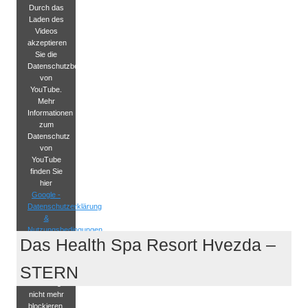
Durch das
Laden des
Videos
akzeptieren
Sie die
Datenschutzbestimmungen
von
YouTube.
Mehr
Informationen
zum
Datenschutz
von
YouTube
finden Sie
hier
Google -
Datenschutzerklärung
&
Nutzungsbedingungen
.
Das Health Spa Resort Hvezda –
YouTube
STERN
Videos
zukünftig
nicht mehr
blockieren.