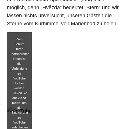
möglich, denn „Hvězda“ bedeutet „Stern“ und wir
lassen nichts unversucht, unseren Gästen die
Sterne vom Kurhimmel von Marienbad zu holen.
Zum
Schutz
Ihrer
persönlichen
Daten ist
die
Verbindung
zu
YouTube
blockiert
worden.
Klicken Sie
auf
Video
laden
, um
die
Blockierung
zu
YouTube
aufzuheben.